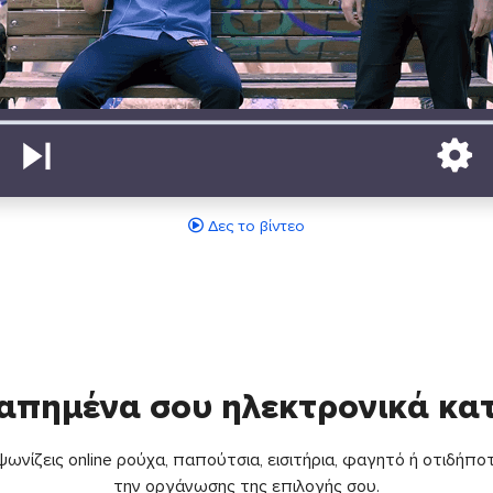
Δες το βίντεο
απημένα σου ηλεκτρονικά κ
ωνίζεις online ρούχα, παπούτσια, εισιτήρια, φαγητό ή οτιδήποτ
την οργάνωσης της επιλογής σου.