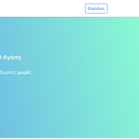
Είσοδος
Η Αγάπη
 δωρεές
χωρίς