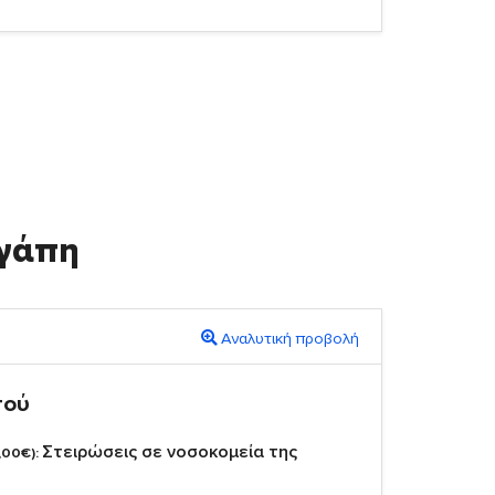
γάπη
Αναλυτική προβολή
πού
Στειρώσεις σε νοσοκομεία της
,00€):