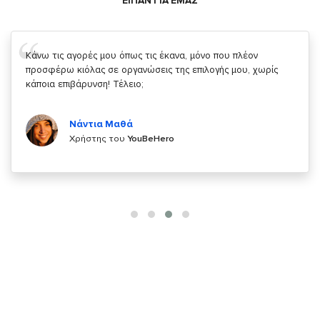
ΕΙΠΑΝ ΓΙΑ ΕΜΑΣ
Σας ευχαριστώ που μας δίνετε την δυνατότητα να κάνουμε
κάτι!
Κυριάκος Τσίγκρος
Χρήστης του
YouBeHero