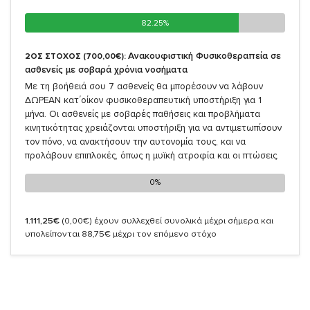
82.25%
82.25%
Ανακουφιστική Φυσικοθεραπεία σε
2ΟΣ ΣΤΟΧΟΣ (700,00€):
ασθενείς με σοβαρά χρόνια νοσήματα
Με τη βοήθειά σου 7 ασθενείς θα μπορέσουν να λάβουν
ΔΩΡΕΑΝ κατ΄οίκον φυσικοθεραπευτική υποστήριξη για 1
μήνα. Οι ασθενείς με σοβαρές παθήσεις και προβλήματα
κινητικότητας χρειάζονται υποστήριξη για να αντιμετωπίσουν
τον πόνο, να ανακτήσουν την αυτονομία τους, και να
προλάβουν επιπλοκές, όπως η μυϊκή ατροφία και οι πτώσεις.
0%
0%
1.111,25€
(0,00€)
έχουν συλλεχθεί συνολικά μέχρι σήμερα και
υπολείπονται 88,75€ μέχρι τον επόμενο στόχο