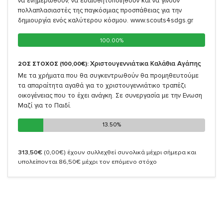
να ενημερωθούν, να ευαισθητοποιηθούν και να γίνουν
πολλαπλασιαστές της παγκόσμιας προσπάθειας για την
δημιουργία ενός καλύτερου κόσμου. www.scouts4sdgs.gr
100.00%
100.00%
Χριστουγεννιάτικα Καλάθια Αγάπης
2ΟΣ ΣΤΟΧΟΣ (100,00€):
Με τα χρήματα που θα συγκεντρωθούν θα προμηθευτούμε
τα απαραίτητα αγαθά για το χριστουγεννιάτικο τραπέζι
οικογένειας που το έχει ανάγκη. Σε συνεργασία με την Ενωση
Μαζί για το Παιδί.
13.50%
13.50%
313,50€
(0,00€)
έχουν συλλεχθεί συνολικά μέχρι σήμερα και
υπολείπονται 86,50€ μέχρι τον επόμενο στόχο