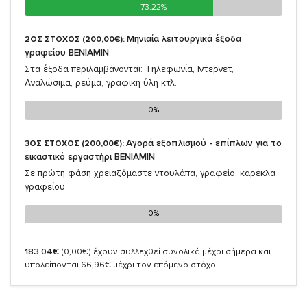
73.22%
73.22%
Μηνιαία λειτουργικά έξοδα
2ΟΣ ΣΤΟΧΟΣ (200,00€):
γραφείου ΒΕΝΙΑΜΙΝ
Στα έξοδα περιλαμβάνονται: Τηλεφωνία, Ιντερνετ,
Αναλώσιμα, ρεύμα, γραφική ύλη κτλ.
0%
0%
Αγορά εξοπλισμού - επίπλων για το
3ΟΣ ΣΤΟΧΟΣ (200,00€):
εικαστικό εργαστήρι ΒΕΝΙΑΜΙΝ
Σε πρώτη φάση χρειαζόμαστε ντουλάπα, γραφείο, καρέκλα
γραφείου
0%
0%
183,04€
(0,00€)
έχουν συλλεχθεί συνολικά μέχρι σήμερα και
υπολείπονται 66,96€ μέχρι τον επόμενο στόχο