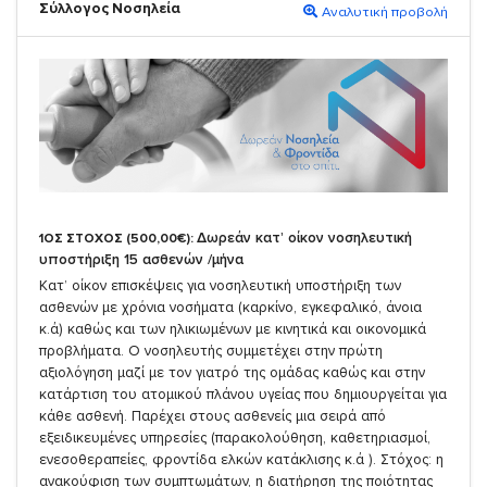
Σύλλογος Νοσηλεία
Αναλυτική προβολή
Δωρεάν κατ’ οίκον νοσηλευτική
1ΟΣ ΣΤΟΧΟΣ (500,00€):
υποστήριξη 15 ασθενών /μήνα
Κατ’ οίκον επισκέψεις για νοσηλευτική υποστήριξη των
ασθενών με χρόνια νοσήματα (καρκίνο, εγκεφαλικό, άνοια
κ.ά) καθώς και των ηλικιωμένων με κινητικά και οικονομικά
προβλήματα. Ο νοσηλευτής συμμετέχει στην πρώτη
αξιολόγηση μαζί με τον γιατρό της ομάδας καθώς και στην
κατάρτιση του ατομικού πλάνου υγείας που δημιουργείται για
κάθε ασθενή. Παρέχει στους ασθενείς μια σειρά από
εξειδικευμένες υπηρεσίες (παρακολούθηση, καθετηριασμοί,
ενεσοθεραπείες, φροντίδα ελκών κατάκλισης κ.ά ). Στόχος: η
ανακούφιση των συμπτωμάτων, η διατήρηση της ποιότητας