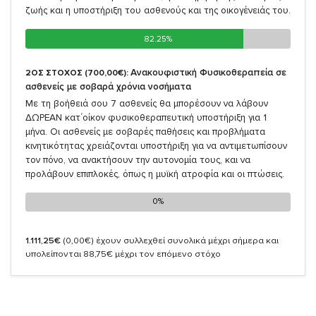
ζωής και η υποστήριξη του ασθενούς και της οικογένειάς του.
82.25%
82.25%
Ανακουφιστική Φυσικοθεραπεία σε
2ΟΣ ΣΤΟΧΟΣ (700,00€):
ασθενείς με σοβαρά χρόνια νοσήματα
Με τη βοήθειά σου 7 ασθενείς θα μπορέσουν να λάβουν
ΔΩΡΕΑΝ κατ΄οίκον φυσικοθεραπευτική υποστήριξη για 1
μήνα. Οι ασθενείς με σοβαρές παθήσεις και προβλήματα
κινητικότητας χρειάζονται υποστήριξη για να αντιμετωπίσουν
τον πόνο, να ανακτήσουν την αυτονομία τους, και να
προλάβουν επιπλοκές, όπως η μυϊκή ατροφία και οι πτώσεις.
0%
0%
1.111,25€
(0,00€)
έχουν συλλεχθεί συνολικά μέχρι σήμερα και
υπολείπονται 88,75€ μέχρι τον επόμενο στόχο