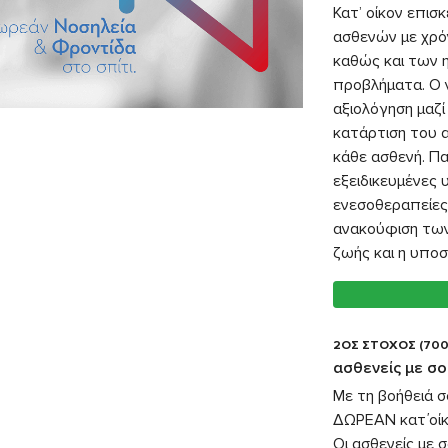
Κατ’ οίκον επισ
ασθενών με χρόν
καθώς και των η
προβλήματα. Ο 
αξιολόγηση μαζί
κατάρτιση του α
κάθε ασθενή. Πα
εξειδικευμένες 
ενεσοθεραπείες,
ανακούφιση των
ζωής και η υποσ
2ΟΣ ΣΤΟΧΟΣ (700
ασθενείς με σ
Με τη βοήθειά 
ΔΩΡΕΑΝ κατ΄οίκ
Οι ασθενείς με 