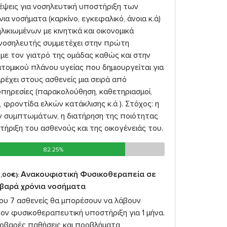
κέψεις για νοσηλευτική υποστήριξη των
ια νοσήματα (καρκίνο, εγκεφαλικό, άνοια κ.ά)
λικιωμένων με κινητικά και οικονομικά
νοσηλευτής συμμετέχει στην πρώτη
 με τον γιατρό της ομάδας καθώς και στην
τομικού πλάνου υγείας που δημιουργείται για
ρέχει στους ασθενείς μια σειρά από
υπηρεσίες (παρακολούθηση, καθετηριασμοί,
 φροντίδα ελκών κατάκλισης κ.ά ). Στόχος: η
 συμπτωμάτων, η διατήρηση της ποιότητας
τήριξη του ασθενούς και της οικογένειάς του.
82.25%
82.25%
Ανακουφιστική Φυσικοθεραπεία σε
,00€):
οβαρά χρόνια νοσήματα
σου 7 ασθενείς θα μπορέσουν να λάβουν
ον φυσικοθεραπευτική υποστήριξη για 1 μήνα.
σοβαρές παθήσεις και προβλήματα