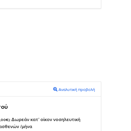
Αναλυτική προβολή
πού
Δωρεάν κατ’ οίκον νοσηλευτική
,00€):
 ασθενών /μήνα