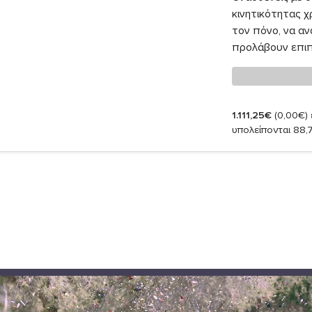
κινητικότητας χ
τον πόνο, να αν
προλάβουν επιπλ
1.111,25€
(0,00€)
υπολείπονται 88,