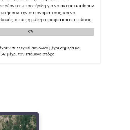
ρειάζονται υποστήριξη για να αντιμετωπίσουν
ακτήσουν την αυτονομία τους, και να
οκές, όπως η μυϊκή ατροφία και οι πτώσεις.
0%
0%
έχουν συλλεχθεί συνολικά μέχρι σήμερα και
75€ μέχρι τον επόμενο στόχο