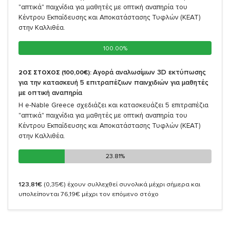
"απτικά" παιχνίδια για μαθητές με οπτική αναπηρία του
Κέντρου Εκπαίδευσης και Αποκατάστασης Τυφλών (ΚΕΑΤ)
στην Καλλιθέα.
100.00%
100.00%
Αγορά αναλωσίμων 3D εκτύπωσης
2ΟΣ ΣΤΟΧΟΣ (100,00€):
για την κατασκευή 5 επιτραπέζιων παινχιδιών για μαθητές
με οπτική αναπηρία
Η e-Nable Greece σχεδιάζει και κατασκευάζει 5 επιτραπέζια
"απτικά" παιχνίδια για μαθητές με οπτική αναπηρία του
Κέντρου Εκπαίδευσης και Αποκατάστασης Τυφλών (ΚΕΑΤ)
στην Καλλιθέα.
23.81%
23.81%
123,81€
(0,35€)
έχουν συλλεχθεί συνολικά μέχρι σήμερα και
υπολείπονται 76,19€ μέχρι τον επόμενο στόχο