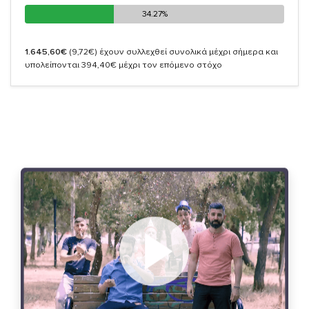
34.27%
34.27%
1.645,60€
(9,72€)
έχουν συλλεχθεί συνολικά μέχρι σήμερα και
υπολείπονται 394,40€ μέχρι τον επόμενο στόχο