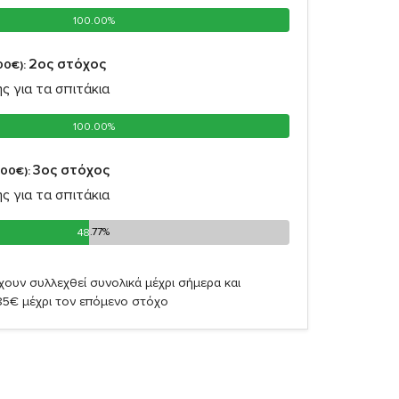
100.00%
100.00%
2oς στόχος
00€):
ς για τα σπιτάκια
100.00%
100.00%
3oς στόχος
,00€):
ς για τα σπιτάκια
48.77%
48.77%
χουν συλλεχθεί συνολικά μέχρι σήμερα και
85€ μέχρι τον επόμενο στόχο