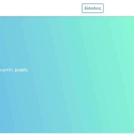
Είσοδος
δωρεές
χωρίς