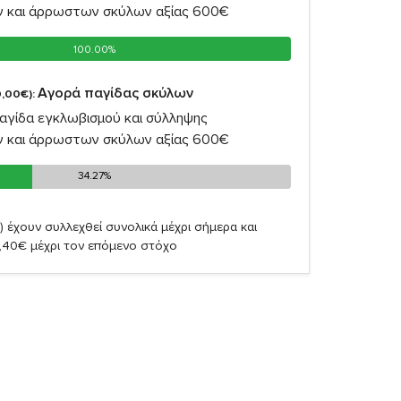
ν και άρρωστων σκύλων αξίας 600€
100.00%
100.00%
Αγορά παγίδας σκύλων
,00€):
αγίδα εγκλωβισμού και σύλληψης
ν και άρρωστων σκύλων αξίας 600€
34.27%
34.27%
)
έχουν συλλεχθεί συνολικά μέχρι σήμερα και
,40€ μέχρι τον επόμενο στόχο