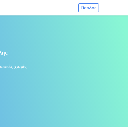
Είσοδος
λης
δωρεές
χωρίς