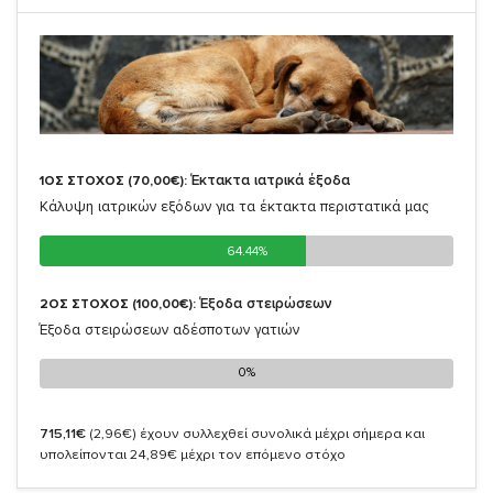
Έκτακτα ιατρικά έξοδα
1ΟΣ ΣΤΟΧΟΣ (70,00€):
Κάλυψη ιατρικών εξόδων για τα έκτακτα περιστατικά μας
64.44%
64.44%
Έξοδα στειρώσεων
2ΟΣ ΣΤΟΧΟΣ (100,00€):
Έξοδα στειρώσεων αδέσποτων γατιών
0%
0%
715,11€
(2,96€)
έχουν συλλεχθεί συνολικά μέχρι σήμερα και
υπολείπονται 24,89€ μέχρι τον επόμενο στόχο