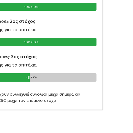
100.00%
100.00%
2oς στόχος
00€):
ς για τα σπιτάκια
100.00%
100.00%
3oς στόχος
,00€):
ς για τα σπιτάκια
48.77%
48.77%
χουν συλλεχθεί συνολικά μέχρι σήμερα και
85€ μέχρι τον επόμενο στόχο