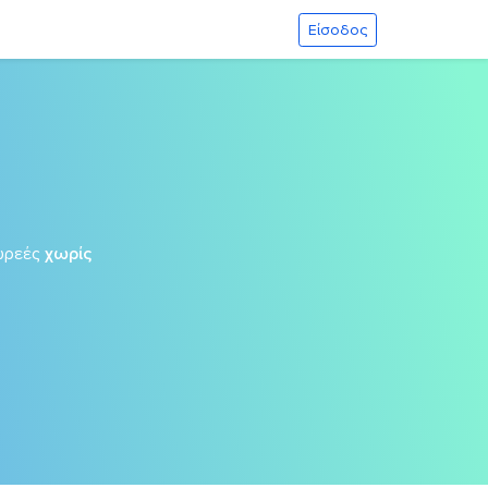
Είσοδος
ωρεές
χωρίς