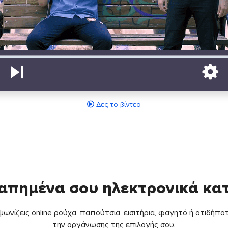
Δες το βίντεο
απημένα σου ηλεκτρονικά κ
ωνίζεις online ρούχα, παπούτσια, εισιτήρια, φαγητό ή οτιδήποτ
την οργάνωσης της επιλογής σου.