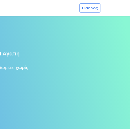
Είσοδος
Η Αγάπη
δωρεές
χωρίς