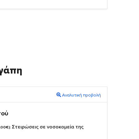
γάπη
Αναλυτική προβολή
πού
Στειρώσεις σε νοσοκομεία της
,00€):