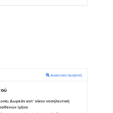
Αναλυτική προβολή
πού
Δωρεάν κατ’ οίκον νοσηλευτική
,00€):
 ασθενών /μήνα