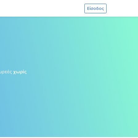
Είσοδος
ωρεές
χωρίς