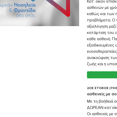
Κατ’ οίκον επισ
ασθενών με χρόν
καθώς και των η
προβλήματα. Ο 
αξιολόγηση μαζί
κατάρτιση του α
κάθε ασθενή. Πα
εξειδικευμένες 
ενεσοθεραπείες,
ανακούφιση των
ζωής και η υποσ
2ΟΣ ΣΤΟΧΟΣ (700
ασθενείς με σ
Με τη βοήθειά 
ΔΩΡΕΑΝ κατ΄οίκ
Οι ασθενείς με 