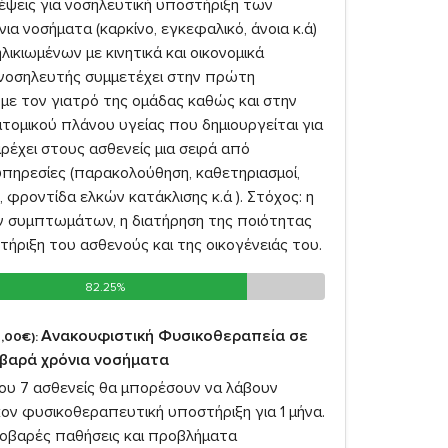
κέψεις για νοσηλευτική υποστήριξη των
ια νοσήματα (καρκίνο, εγκεφαλικό, άνοια κ.ά)
λικιωμένων με κινητικά και οικονομικά
νοσηλευτής συμμετέχει στην πρώτη
 με τον γιατρό της ομάδας καθώς και στην
τομικού πλάνου υγείας που δημιουργείται για
ρέχει στους ασθενείς μια σειρά από
υπηρεσίες (παρακολούθηση, καθετηριασμοί,
 φροντίδα ελκών κατάκλισης κ.ά ). Στόχος: η
 συμπτωμάτων, η διατήρηση της ποιότητας
τήριξη του ασθενούς και της οικογένειάς του.
82.25%
82.25%
Ανακουφιστική Φυσικοθεραπεία σε
,00€):
οβαρά χρόνια νοσήματα
σου 7 ασθενείς θα μπορέσουν να λάβουν
ον φυσικοθεραπευτική υποστήριξη για 1 μήνα.
σοβαρές παθήσεις και προβλήματα