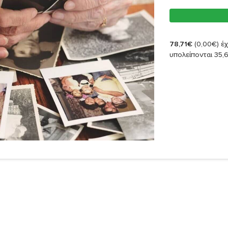
78,71€
(0,00€)
έχ
υπολείπονται 35,