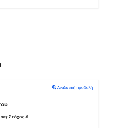
υ
Αναλυτική προβολή
πού
Στόχος #
00€):