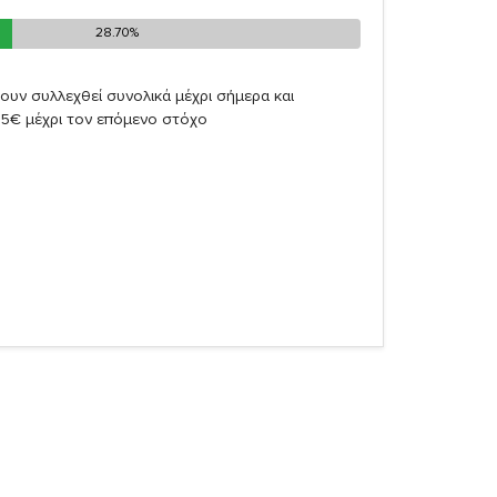
28.70%
28.70%
ουν συλλεχθεί συνολικά μέχρι σήμερα και
65€ μέχρι τον επόμενο στόχο