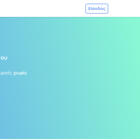
Είσοδος
του
ωρεές
χωρίς