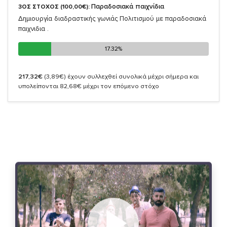
Παραδοσιακά παιχνίδια
3ΟΣ ΣΤΟΧΟΣ (100,00€):
Δημιουργία διαδραστικής γωνιάς Πολιτισμού με παραδοσιακά
παιχνιδια .
17.32%
17.32%
217,32€
(3,89€)
έχουν συλλεχθεί συνολικά μέχρι σήμερα και
υπολείπονται 82,68€ μέχρι τον επόμενο στόχο