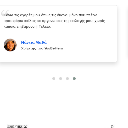
Σας ευχαριστώ που μας δίνετε την δυνατότητα να κάνουμε
κάτι!
Κυριάκος Τσίγκρος
Χρήστης του
YouBeHero