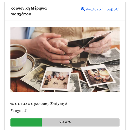
Κοινωνική Μέριμνα
Αναλυτική προβολή
Μοσχάτου
Στόχος #
1ΟΣ ΣΤΟΧΟΣ (50,00€):
Στόχος #
28.70%
28.70%