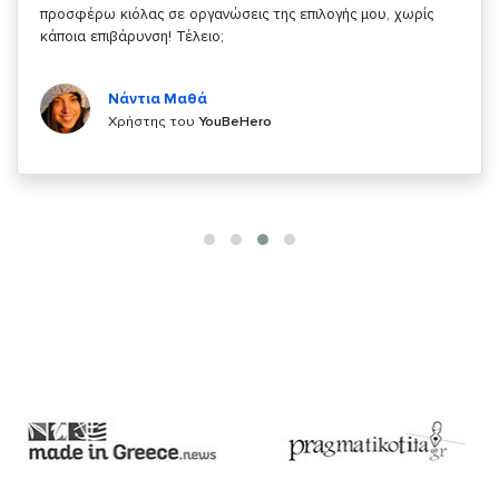
κάτι!
Κυριάκος Τσίγκρος
Χρήστης του
YouBeHero