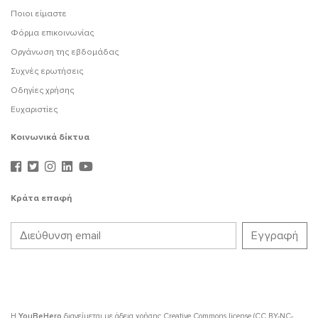
Ποιοι είμαστε
Φόρμα επικοινωνίας
Οργάνωση της εβδομάδας
Συχνές ερωτήσεις
Οδηγίες χρήσης
Ευχαριστίες
Κοινωνικά δίκτυα
Κράτα επαφή
Η
YouBeHero
διανείμεται με άδεια χρήσης
Creative Commons license (CC BY-NC-