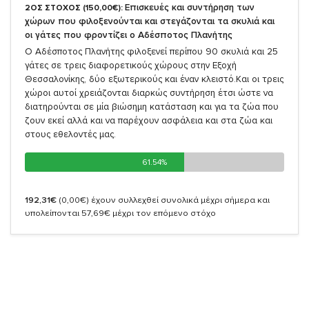
Επισκευές και συντήρηση των
2ΟΣ ΣΤΟΧΟΣ (150,00€):
χώρων που φιλοξενούνται και στεγάζονται τα σκυλιά και
οι γάτες που φροντίζει ο Αδέσποτος Πλανήτης
Ο Αδέσποτος Πλανήτης φιλοξενεί περίπου 90 σκυλιά και 25
γάτες σε τρεις διαφορετικούς χώρους στην Εξοχή
Θεσσαλονίκης, δύο εξωτερικούς και έναν κλειστό.Και οι τρεις
χώροι αυτοί χρειάζονται διαρκώς συντήρηση έτσι ώστε να
διατηρούνται σε μία βιώσημη κατάσταση και για τα ζώα που
ζουν εκεί αλλά και να παρέχουν ασφάλεια και στα ζώα και
στους εθελοντές μας.
61.54%
61.54%
192,31€
(0,00€)
έχουν συλλεχθεί συνολικά μέχρι σήμερα και
υπολείπονται 57,69€ μέχρι τον επόμενο στόχο