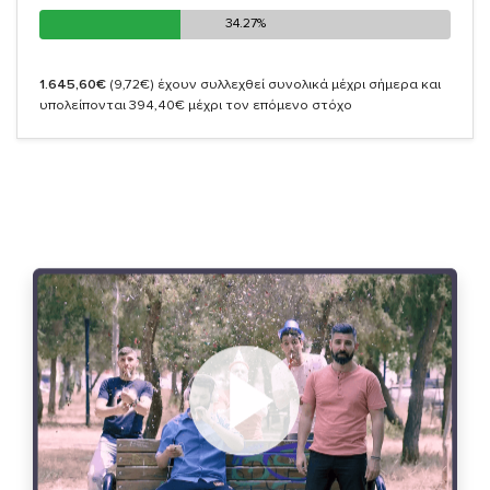
34.27%
34.27%
1.645,60€
(9,72€)
έχουν συλλεχθεί συνολικά μέχρι σήμερα και
υπολείπονται 394,40€ μέχρι τον επόμενο στόχο