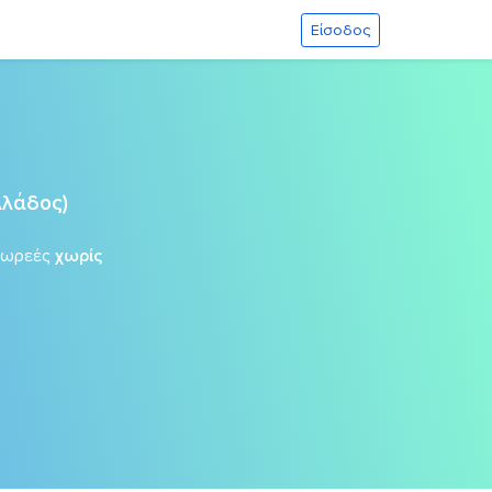
Είσοδος
λλάδος)
δωρεές
χωρίς