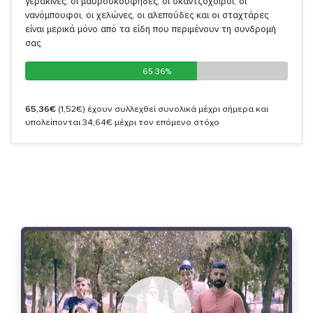
γερακίνες, οι μαυροσκούφηδες, οι σκαντζόχοιροι, οι
νανόμπουφοι, οι χελώνες, οι αλεπούδες και οι σταχτάρες
είναι μερικά μόνο από τα είδη που περιμένουν τη συνδρομή
σας.
65.36%
65.36%
65,36€
(1,52€)
έχουν συλλεχθεί συνολικά μέχρι σήμερα και
υπολείπονται 34,64€ μέχρι τον επόμενο στόχο