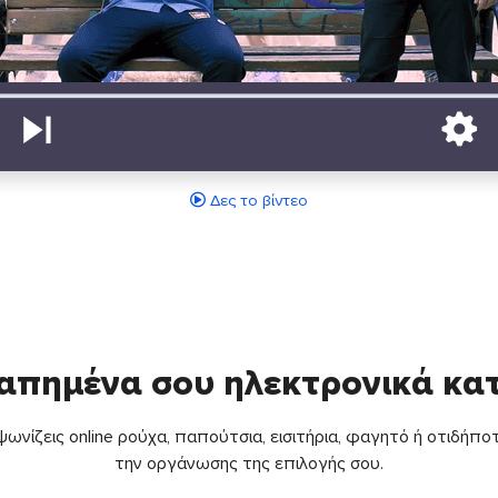
Δες το βίντεο
απημένα σου ηλεκτρονικά κ
ωνίζεις online ρούχα, παπούτσια, εισιτήρια, φαγητό ή οτιδήποτ
την οργάνωσης της επιλογής σου.