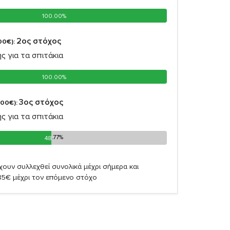
100.00%
100.00%
2oς στόχος
00€):
ς για τα σπιτάκια
100.00%
100.00%
3oς στόχος
,00€):
ς για τα σπιτάκια
48.77%
48.77%
χουν συλλεχθεί συνολικά μέχρι σήμερα και
85€ μέχρι τον επόμενο στόχο