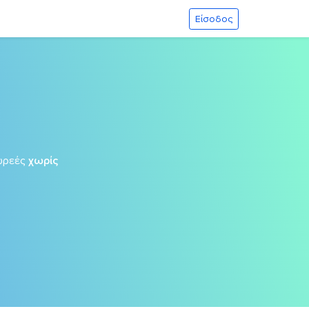
Είσοδος
ωρεές
χωρίς