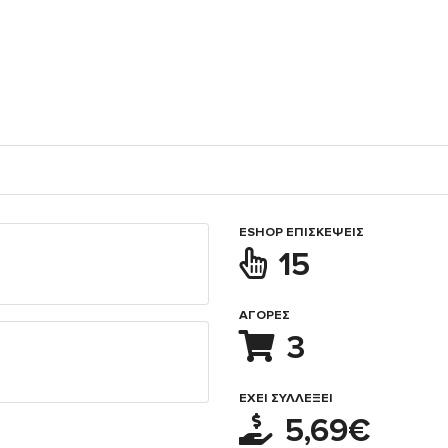
ESHOP ΕΠΙΣΚΈΨΕΙΣ
15
ΑΓΟΡΈΣ
3
ΈΧΕΙ ΣΥΛΛΈΞΕΙ
5,69€