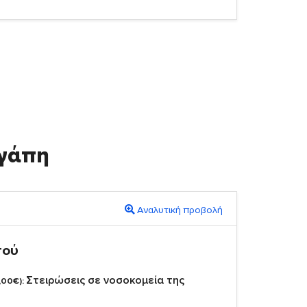
γάπη
Αναλυτική προβολή
πού
Στειρώσεις σε νοσοκομεία της
,00€):