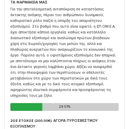
ΤΑ ΦΑΡΜΑΚΕΙΑ ΜΑΣ
Για την αποτελεσματική ανταπόκριση σε καταστάσεις
έκτακτης ανάγκης, πέραν του ανθρώπινου δυναμικού,
καθοριστικό ρόλο παίζει η ύπαρξη του απαραίτητου
εξοπλισμού. Στο βαθμό που αυτό είναι εφικτό, η ΕΠ.ΟΜ.Ε.Α.
έχει αποκτήσει κάποια εργαλεία, καθώς και κατάλληλο
διασωστικό εξοπλισμό και αναλώσιμα πρώτων βοηθειών,
χάρη στις δωρεές/χορηγίες των μελών της, αλλά και
πληθώρας ευεργετών που αναγνωρίζουν το κοινωνικό της
έργο. Παρόλα αυτά, ο υφιστάμενος εξοπλισμός δεν επαρκεί,
με αποτέλεσμα να μην καλύπτονται πλήρως οι ανάγκες όταν
ένα έκτακτο γεγονός λαμβάνει χώρα. Αξίζει να αναφερθεί
ότι, στην πλειοψηφία των περιπτώσεων, οι εθελοντές
μεταβαίνουν στο χώρο των περιστατικών με δικά τους
έξοδα, καθώς και με το δικό τους ατομικό εξοπλισμό,
αψηφώντας ιδιωτικά συμφέροντα και προσφέροντας τις
υπηρεσίες τους με ζήλο.
29.57%
29.57%
ΑΓΟΡΑ ΠΥΡΟΣΒΕΣΤΙΚΟΥ
2ΟΣ ΣΤΟΧΟΣ (200,00€):
ΕΞΟΠΛΙΣΜΟΥ