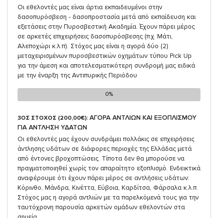
Oι εθελοντές μας είναι άρτια εκπαιδευμένοι στην
δασοπυρόσβεση - δασοπροστασία μετά από εκπαίδευση και
εξετάσεις στην Πυροσβεστική Ακαδημία. Έχουν πάρει μέρος
σε αρκετές επιχειρήσεις δασοπυρόσβεσης (π.χ. Μάτι,
Αλεποχώρι κ.λ.π). Στόχος μας είναι η αγορά δύο (2)
μεταχειρισμένων πυροσβεστικών οχημάτων τύπου Pick Up
για την άμεση και αποτελεσματικότερη συνδρομή μας ειδικά
με την έναρξη της Αντιπυρικής Περιόδου
0%
0%
ΑΓΟΡΑ ΑΝΤΛΙΩΝ ΚΑΙ ΕΞΟΠΛΙΣΜΟΥ
3ΟΣ ΣΤΟΧΟΣ (200,00€):
ΓΙΑ ΑΝΤΛΗΣΗ ΥΔΑΤΩΝ
Οι εθελοντές μας έχουν συνδράμει πολλάκις σε επχειρήσεις
άντλησης υδάτων σε διάφορες περιοχές της Ελλάδας μετά
από έντονες βροχοπτώσεις. Τίποτα δεν θα μπορούσε να
πραγματοποιηθεί χωρίς τον απαραίτητο εξοπλισμό. Ενδεικτικά
αναφέρουμε ότι έχουν πάρει μέρος σε αντλήσεις υδάτων:
Κόρινθο, Μάνδρα, Κινέττα, Εύβοια, Καρδίτσα, Φάρσαλα κ.λ.π.
Στόχος μας η αγορά αντλιών με τα παρελκόμενά τους για την
ταυτόχρονη παρουσία αρκετών ομάδων εθελοντών στα
σημεία.