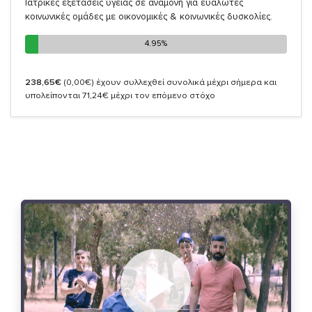
Ιατρικές εξετάσεις υγείας σε αναμονή για ευάλωτες
κοινωνικές ομάδες με οικονομικές & κοινωνικές δυσκολίες.
4.95%
4.95%
238,65€
(0,00€)
έχουν συλλεχθεί συνολικά μέχρι σήμερα και
υπολείπονται 71,24€ μέχρι τον επόμενο στόχο