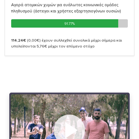
Αγορά ατομικών χυμών για ευάλωτες κοινωνικές ομάδες
πληθυσμού (άστεγοι και χρήστες εξαρτησιογόνων ουσιών)
91.77%
91.77%
114,24€
(0,00€)
έχουν συλλεχθεί συνολικά μέχρι σήμερα και
υπολείπονται 5,76€ μέχρι τον επόμενο στόχο