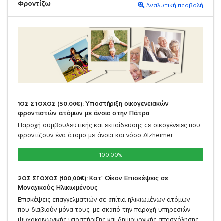
Φροντίζω
Αναλυτική προβολή
Υποστήριξη οικογενειακών
1ΟΣ ΣΤΟΧΟΣ (50,00€):
φροντιστών ατόμων με άνοια στην Πάτρα
Παροχή συμβουλευτικής και εκπαίδευσης σε οικογένειες που
φροντίζουν ένα άτομο με άνοια και νόσο Alzheimer
100.00%
100.00%
Κατ' Οίκον Επισκέψεις σε
2ΟΣ ΣΤΟΧΟΣ (100,00€):
Μοναχικούς Ηλικιωμένους
Επισκέψεις επαγγελματιών σε σπίτια ηλικιωμένων ατόμων,
που διαβιούν μόνα τους, με σκοπό την παροχή υπηρεσιών
ψυχοκοινωνικής υποστήριξης και δημιουργικής απασχόλησης.