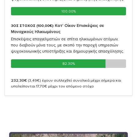
100.00%
100.00%
Κατ' Οίκον Επισκέψεις σε
3ΟΣ ΣΤΟΧΟΣ (100,00€):
Μοναχικούς Ηλικιωμένους
Επισκέψεις επαγγελματιών σε σπίτια ηλικιωμένων ατόμων,
που διαβιούν μόνα τους, με σκοπό την παροχή υπηρεσιών
ψυχοκοινωνικής υποστήριξης και δημιουργικής απασχόλησης.
82.30%
82.30%
232,30€
(3,49€)
έχουν συλλεχθεί συνολικά μέχρι σήμερα και
υπολείπονται 17,70€ μέχρι τον επόμενο στόχο