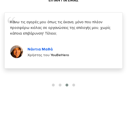
ΕΙΠΑΝ ΓΙΑ ΕΜΑΣ
Σας ευχαριστώ που μας δίνετε την δυνατότητα να κάνουμε
κάτι!
Κυριάκος Τσίγκρος
Χρήστης του
YouBeHero