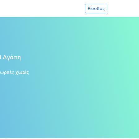
Είσοδος
Η Αγάπη
δωρεές
χωρίς