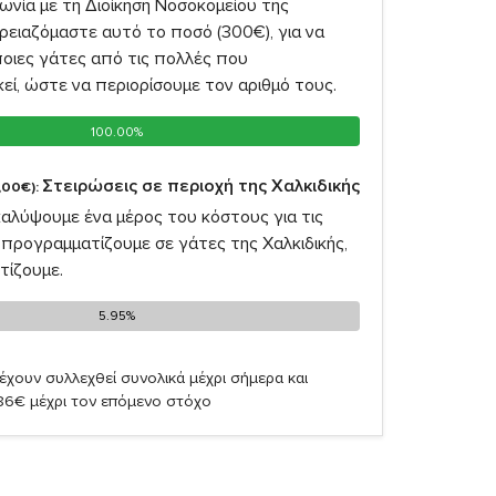
νία με τη Διοίκηση Νοσοκομείου της
ρειαζόμαστε αυτό το ποσό (300€), για να
οιες γάτες από τις πολλές που
ί, ώστε να περιορίσουμε τον αριθμό τους.
100.00%
100.00%
Στειρώσεις σε περιοχή της Χαλκιδικής
,00€):
καλύψουμε ένα μέρος του κόστους για τις
προγραμματίζουμε σε γάτες της Χαλκιδικής,
τίζουμε.
5.95%
5.95%
έχουν συλλεχθεί συνολικά μέχρι σήμερα και
,86€ μέχρι τον επόμενο στόχο