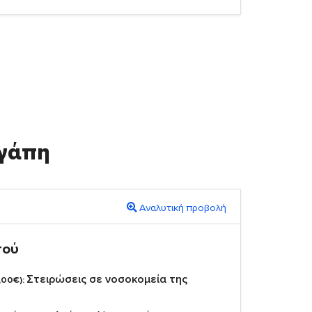
γάπη
Αναλυτική προβολή
πού
Στειρώσεις σε νοσοκομεία της
,00€):