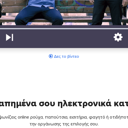
Δες το βίντεο
απημένα σου ηλεκτρονικά κ
ωνίζεις online ρούχα, παπούτσια, εισιτήρια, φαγητό ή οτιδήποτ
την οργάνωσης της επιλογής σου.