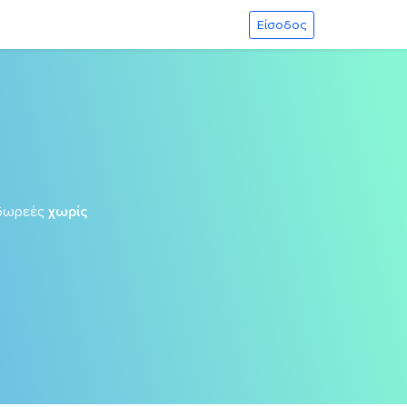
Είσοδος
δωρεές
χωρίς