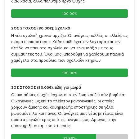
διαδικασία, αλλά πολύτιμο έργο ψυχής.
100.00%
100.00%
Σχολικά
2ΟΣ ΣΤΟΧΟΣ (80,00€):
Η νέα σχολική χρονιά αρχίζει. Οι ανάγκες πολλές, οι ελλείψεις
ακόμα περισσότερες. Κάθε παιδί έχει την λαχτάρα και την
ελπίδα να πάει στο σχολείο και να είναι ισάξιο με τους
συμμαθητές του. Όλοι μαζί μπορούμε να χαρίσουμε παιδικά
χαμόγελα στα προαύλια των σχολικών κτηρίων
100.00%
100.00%
Είδη για μωρά
3ΟΣ ΣΤΟΧΟΣ (80,00€):
Οι πιο αθώες ψυχές έρχονται στην ζωή και ζητούν βοήθεια.
Οικογένειες ως επί το πλείστον μονογενεικές, οι οποίες
χρήζουν άμεσης και καθημερινής υποστήριξης σε γάλα,
μωρομάντηλα και πάνες. Οι ανάγκες μιας νέας μητέρας είναι
αρκετά μεγαλύτερες από τις ανάγκες μας. Αρωγός στην
υποστήριξη αυτή είσαστε εσείς
72.99%
72.99%