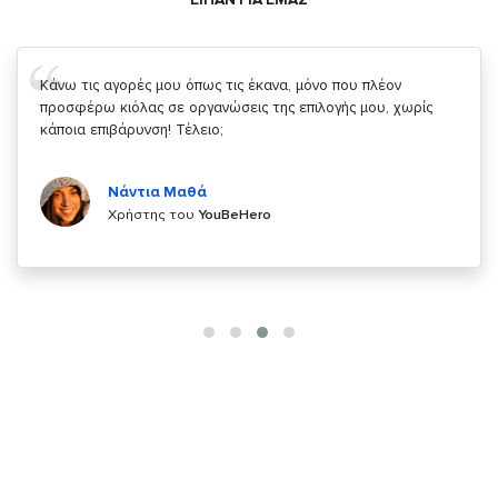
Σας ευχαριστώ που μας δίνετε την δυνατότητα να κάνουμε
κάτι!
Κυριάκος Τσίγκρος
Χρήστης του
YouBeHero