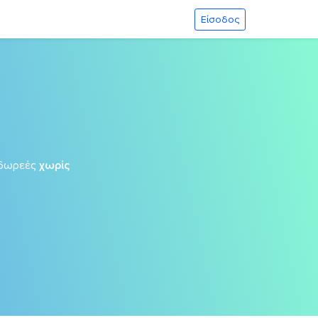
Είσοδος
δωρεές
χωρίς