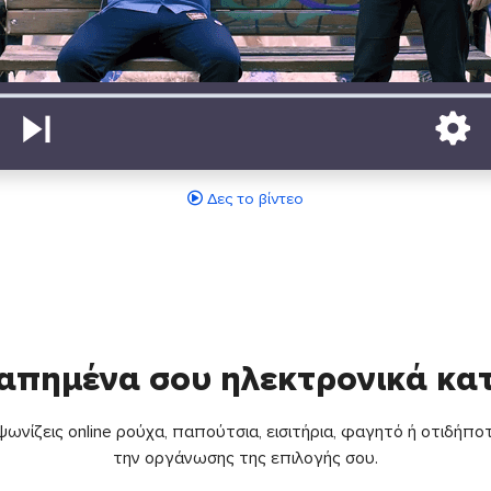
Δες το βίντεο
απημένα σου ηλεκτρονικά κ
ωνίζεις online ρούχα, παπούτσια, εισιτήρια, φαγητό ή οτιδήποτ
την οργάνωσης της επιλογής σου.