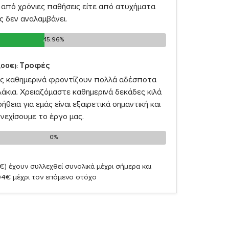
από χρόνιες παθήσεις είτε από ατυχήματα
ς δεν αναλαμβάνει.
45.96%
45.96%
Τροφές
,00€):
ας καθημερινά φροντίζουν πολλά αδέσποτα
λάκια. Χρειαζόμαστε καθημερινά δεκάδες κιλά
θεια για εμάς είναι εξαιρετικά σημαντική και
νεχίσουμε το έργο μας.
0%
0%
€)
έχουν συλλεχθεί συνολικά μέχρι σήμερα και
04€ μέχρι τον επόμενο στόχο