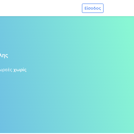
Είσοδος
λης
ωρεές
χωρίς