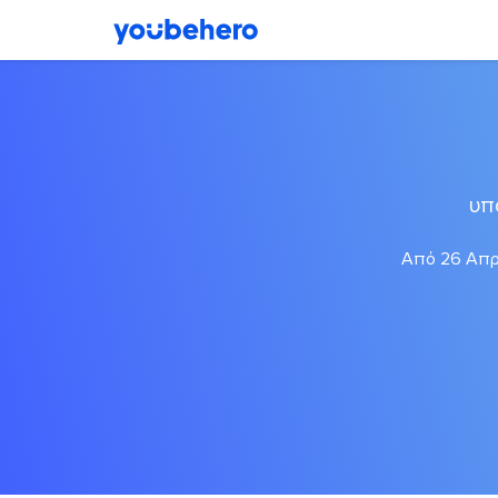
υπ
Από 26 Απρι