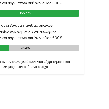
ν και άρρωστων σκύλων αξίας 600€
100.00%
100.00%
Αγορά παγίδας σκύλων
,00€):
αγίδα εγκλωβισμού και σύλληψης
ν και άρρωστων σκύλων αξίας 600€
34.27%
34.27%
)
έχουν συλλεχθεί συνολικά μέχρι σήμερα και
,40€ μέχρι τον επόμενο στόχο