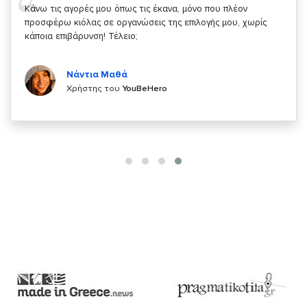
Σας ευχαριστώ που μας δίνετε την δυνατότητα να κάνουμε
κάτι!
Κυριάκος Τσίγκρος
Χρήστης του
YouBeHero