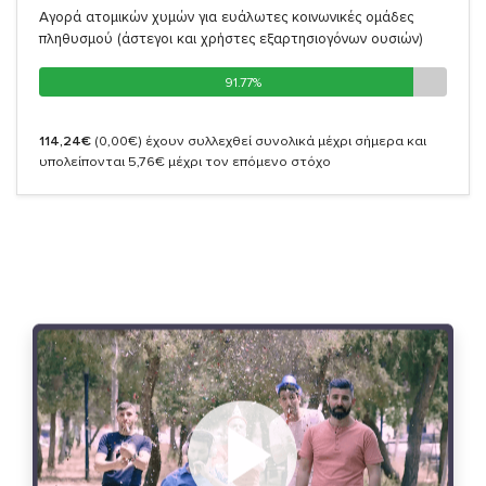
Αγορά ατομικών χυμών για ευάλωτες κοινωνικές ομάδες
πληθυσμού (άστεγοι και χρήστες εξαρτησιογόνων ουσιών)
91.77%
91.77%
114,24€
(0,00€)
έχουν συλλεχθεί συνολικά μέχρι σήμερα και
υπολείπονται 5,76€ μέχρι τον επόμενο στόχο