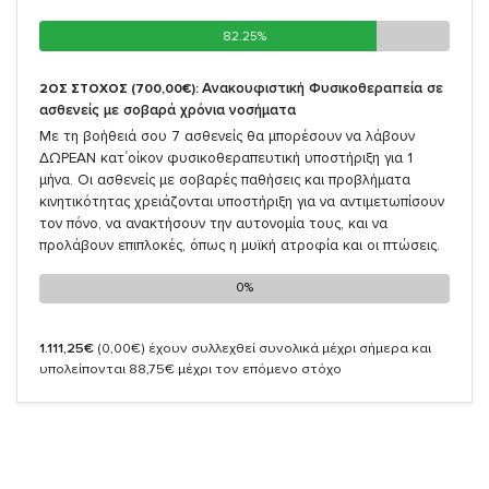
82.25%
82.25%
Ανακουφιστική Φυσικοθεραπεία σε
2ΟΣ ΣΤΟΧΟΣ (700,00€):
ασθενείς με σοβαρά χρόνια νοσήματα
Με τη βοήθειά σου 7 ασθενείς θα μπορέσουν να λάβουν
ΔΩΡΕΑΝ κατ΄οίκον φυσικοθεραπευτική υποστήριξη για 1
μήνα. Οι ασθενείς με σοβαρές παθήσεις και προβλήματα
κινητικότητας χρειάζονται υποστήριξη για να αντιμετωπίσουν
τον πόνο, να ανακτήσουν την αυτονομία τους, και να
προλάβουν επιπλοκές, όπως η μυϊκή ατροφία και οι πτώσεις.
0%
0%
1.111,25€
(0,00€)
έχουν συλλεχθεί συνολικά μέχρι σήμερα και
υπολείπονται 88,75€ μέχρι τον επόμενο στόχο