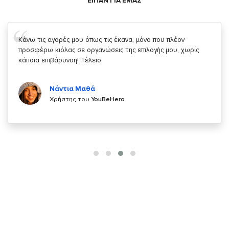
ΕΙΠΑΝ ΓΙΑ ΕΜΑΣ
Σας ευχαριστώ που μας δίνετε την δυνατότητα να κάνουμε
κάτι!
Κυριάκος Τσίγκρος
Χρήστης του
YouBeHero