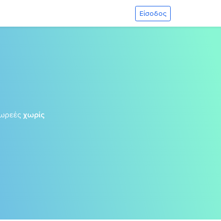
Είσοδος
δωρεές
χωρίς