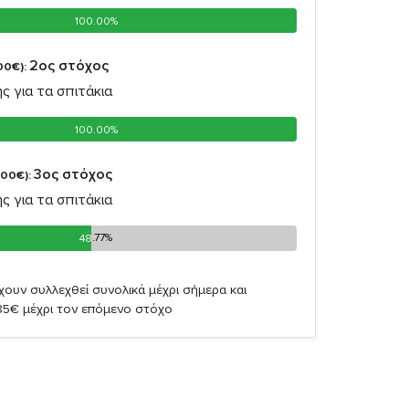
100.00%
100.00%
2oς στόχος
00€):
ς για τα σπιτάκια
100.00%
100.00%
3oς στόχος
,00€):
ς για τα σπιτάκια
48.77%
48.77%
χουν συλλεχθεί συνολικά μέχρι σήμερα και
85€ μέχρι τον επόμενο στόχο