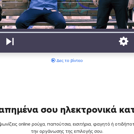
Δες το βίντεο
απημένα σου ηλεκτρονικά κ
ωνίζεις online ρούχα, παπούτσια, εισιτήρια, φαγητό ή οτιδήποτ
την οργάνωσης της επιλογής σου.