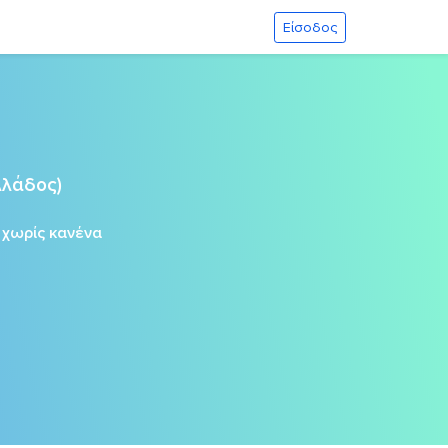
Είσοδος
λλάδος)
ς
χωρίς κανένα