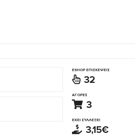
ESHOP ΕΠΙΣΚΈΨΕΙΣ
32
ΑΓΟΡΈΣ
3
ΈΧΕΙ ΣΥΛΛΈΞΕΙ
3,15€