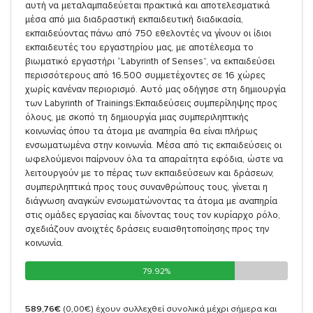
αυτή να μεταλαμπαδεύεται πρακτικά και αποτελεσματικά
μέσα από μια διαδραστική εκπαιδευτική διαδικασία,
εκπαιδεύοντας πάνω από 750 εθελοντές να γίνουν οι ίδιοι
εκπαιδευτές του εργαστηρίου μας, με αποτέλεσμα το
βιωματικό εργαστήρι “Labyrinth of Senses”, να εκπαιδεύσει
περισσότερους από 16.500 συμμετέχοντες σε 16 χώρες
χωρίς κανέναν περιορισμό. Αυτό μας οδήγησε στη δημιουργία
των Labyrinth of Trainings:Εκπαιδεύσεις συμπερίληψης προς
όλους, με σκοπό τη δημιουργία μιας συμπεριληπτικής
κοινωνίας όπου τα άτομα με αναπηρία θα είναι πλήρως
ενσωματωμένα στην κοινωνία. Μέσα από τις εκπαιδεύσεις οι
ωφελούμενοι παίρνουν όλα τα απαραίτητα εφόδια, ώστε να
λειτουργούν με το πέρας των εκπαιδεύσεων και δράσεων,
συμπεριληπτικά προς τους συνανθρώπους τους, γίνεται η
διάγνωση αναγκών ενσωματώνοντας τα άτομα με αναπηρία
στις ομάδες εργασίας και δίνοντας τους τον κυρίαρχο ρόλο,
σχεδιάζουν ανοιχτές δράσεις ευαισθητοποίησης προς την
κοινωνία.
79.92%
79.92%
589,76€
(0,00€)
έχουν συλλεχθεί συνολικά μέχρι σήμερα και