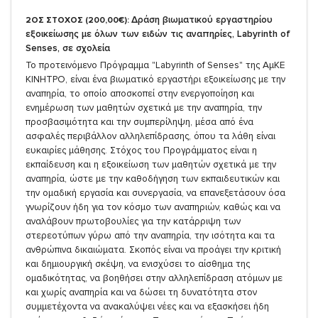
Δράση βιωματικού εργαστηρίου
2ΟΣ ΣΤΟΧΟΣ (200,00€):
εξοικείωσης με όλων των ειδών τις αναπηρίες, Labyrinth of
Senses, σε σχολεία
Το προτεινόμενο Πρόγραμμα "Labyrinth of Senses" της ΑμΚΕ
ΚΙΝΗΤΡΟ, είναι ένα βιωματικό εργαστήρι εξοικείωσης με την
αναπηρία, το οποίο αποσκοπεί στην ενεργοποίηση και
ενημέρωση των μαθητών σχετικά με την αναπηρία, την
προσβασιμότητα και την συμπερίληψη, μέσα από ένα
ασφαλές περιβάλλον αλληλεπίδρασης, όπου τα λάθη είναι
ευκαιρίες μάθησης. Στόχος του Προγράμματος είναι η
εκπαίδευση και η εξοικείωση των μαθητών σχετικά με την
αναπηρία, ώστε με την καθοδήγηση των εκπαιδευτικών και
την ομαδική εργασία και συνεργασία, να επανεξετάσουν όσα
γνωρίζουν ήδη για τον κόσμο των αναπηριών, καθώς και να
αναλάβουν πρωτοβουλίες για την κατάρριψη των
στερεοτύπων γύρω από την αναπηρία, την ισότητα και τα
ανθρώπινα δικαιώματα. Σκοπός είναι να προάγει την κριτική
και δημιουργική σκέψη, να ενισχύσει το αίσθημα της
ομαδικότητας, να βοηθήσει στην αλληλεπίδραση ατόμων με
και χωρίς αναπηρία και να δώσει τη δυνατότητα στον
συμμετέχοντα να ανακαλύψει νέες και να εξασκήσει ήδη