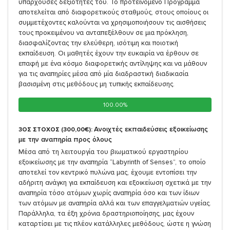
υπάρχουσες δεξιότητές του. Το προτεινόμενο Πρόγραμμα
αποτελείται από διαφορετικούς σταθμούς, στους οποίους οι
συμμετέχοντες καλούνται να χρησιμοποιήσουν τις αισθήσεις
τους προκειμένου να ανταπεξέλθουν σε μια πρόκληση,
διασφαλίζοντας την ελεύθερη, ισότιμη και ποιοτική
εκπαίδευση. Οι μαθητές έχουν την ευκαιρία να έρθουν σε
επαφή με ένα κόσμο διαφορετικής αντίληψης και να μάθουν
για τις αναπηρίες μέσα από μία διαδραστική διαδικασία
βασισμένη στις μεθόδους μη τυπικής εκπαίδευσης.
100.00%
100.00%
Ανοιχτές εκπαιδεύσεις εξοικείωσης
3ΟΣ ΣΤΟΧΟΣ (300,00€):
με την αναπηρία προς όλους
Μέσα από τη λειτουργία του βιωματικού εργαστηρίου
εξοικείωσης με την αναπηρία “Labyrinth of Senses”, το οποίο
αποτελεί τον κεντρικό πυλώνα μας, έχουμε εντοπίσει την
αδήριτη ανάγκη για εκπαίδευση και εξοικείωση σχετικά με την
αναπηρία τόσο ατόμων χωρίς αναπηρία όσο και των ίδιων
των ατόμων με αναπηρία αλλά και των επαγγελματιών υγείας.
Παράλληλα, τα έξη χρόνια δραστηριοποίησης, μας έχουν
καταρτίσει με τις πλέον κατάλληλες μεθόδους, ώστε η γνώση