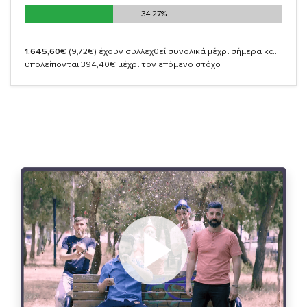
34.27%
34.27%
1.645,60€
(9,72€)
έχουν συλλεχθεί συνολικά μέχρι σήμερα και
υπολείπονται 394,40€ μέχρι τον επόμενο στόχο