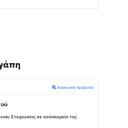
γάπη
Αναλυτική προβολή
πού
Στειρώσεις σε νοσοκομεία της
,00€):