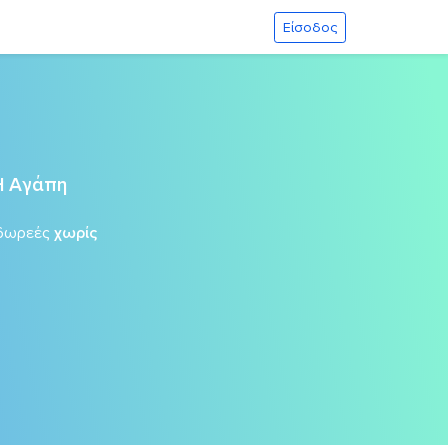
Είσοδος
Η Αγάπη
δωρεές
χωρίς