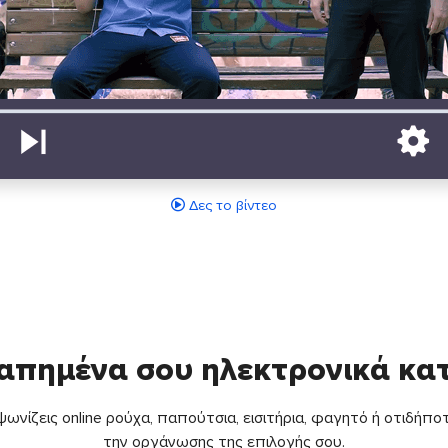
Δες το βίντεο
απημένα σου ηλεκτρονικά κ
ωνίζεις online ρούχα, παπούτσια, εισιτήρια, φαγητό ή οτιδήποτ
την οργάνωσης της επιλογής σου.