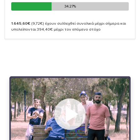
34.27%
34.27%
1.645,60€
(9,72€)
έχουν συλλεχθεί συνολικά μέχρι σήμερα και
υπολείπονται 394,40€ μέχρι τον επόμενο στόχο