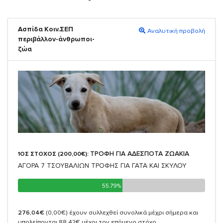
Ασπίδα Κοιν.ΣΕΠ
Αναλυτική προβολή
περιβάλλον-άνθρωποι-
ζώα
ΤΡΟΦΗ ΓΙΑ ΑΔΕΣΠΟΤΑ ΖΩΑΚΙΑ
1ΟΣ ΣΤΟΧΟΣ (200,00€):
ΑΓΟΡΑ 7 ΤΣΟΥΒΑΛΙΩΝ ΤΡΟΦΗΣ ΓΙΑ ΓΑΤΑ ΚΑΙ ΣΚΥΛΟΥ
55.79%
55.79%
276,04€
(0,00€)
έχουν συλλεχθεί συνολικά μέχρι σήμερα και
υπολείπονται 88,42€ μέχρι τον επόμενο στόχο