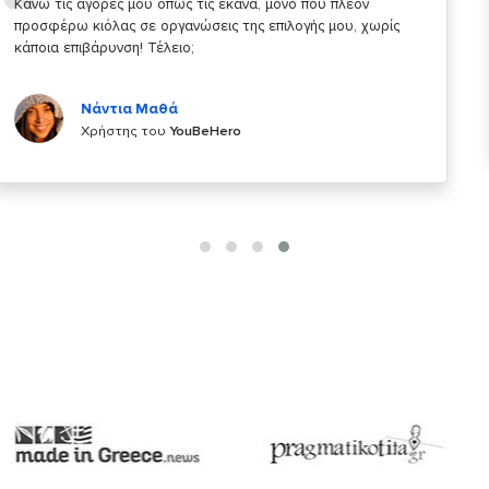
Σας ευχαριστώ που μας δίνετε την δυνατότητα να κάνουμε
κάτι!
Κυριάκος Τσίγκρος
Χρήστης του
YouBeHero