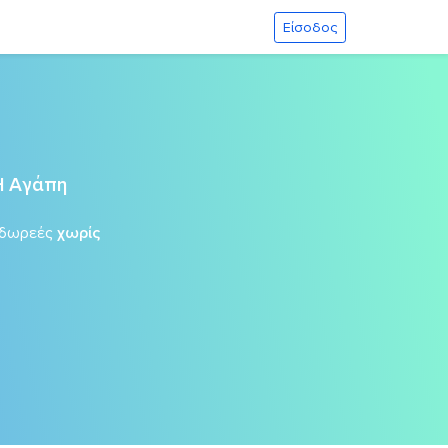
Είσοδος
Η Αγάπη
 δωρεές
χωρίς