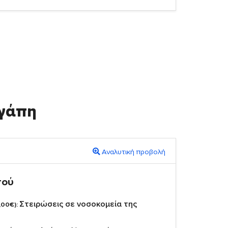
γάπη
Αναλυτική προβολή
πού
Στειρώσεις σε νοσοκομεία της
,00€):