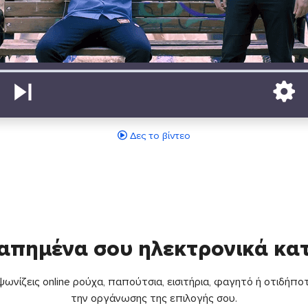
Δες το βίντεο
απημένα σου ηλεκτρονικά κ
ωνίζεις online ρούχα, παπούτσια, εισιτήρια, φαγητό ή οτιδήποτ
την οργάνωσης της επιλογής σου.