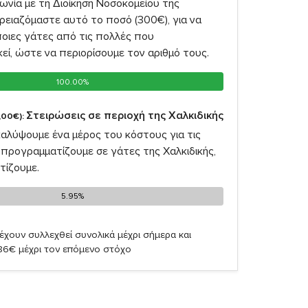
νία με τη Διοίκηση Νοσοκομείου της
ρειαζόμαστε αυτό το ποσό (300€), για να
οιες γάτες από τις πολλές που
ί, ώστε να περιορίσουμε τον αριθμό τους.
100.00%
100.00%
Στειρώσεις σε περιοχή της Χαλκιδικής
,00€):
καλύψουμε ένα μέρος του κόστους για τις
προγραμματίζουμε σε γάτες της Χαλκιδικής,
τίζουμε.
5.95%
5.95%
έχουν συλλεχθεί συνολικά μέχρι σήμερα και
,86€ μέχρι τον επόμενο στόχο