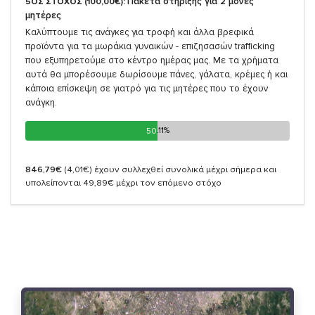
Πακέτα στήριξης για 2 μόνες
5ΟΣ ΣΤΟΧΟΣ (100,00€):
μητέρες
Καλύπτουμε τις ανάγκες για τροφή και άλλα βρεφικά
προϊόντα για τα μωράκια γυναικών - επιζησασών trafficking
που εξυπηρετούμε στο κέντρο ημέρας μας. Με τα χρήματα
αυτά θα μπορέσουμε δωρίσουμε πάνες, γάλατα, κρέμες ή και
κάποια επίσκεψη σε γιατρό για τις μητέρες που το έχουν
ανάγκη.
50.11%
50.11%
846,79€
(4,01€)
έχουν συλλεχθεί συνολικά μέχρι σήμερα και
υπολείπονται 49,89€ μέχρι τον επόμενο στόχο