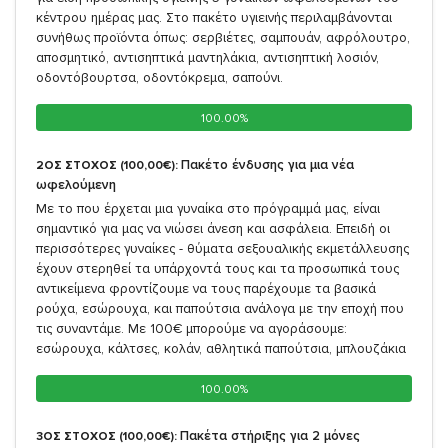
κέντρου ημέρας μας. Στο πακέτο υγιεινής περιλαμβάνονται
συνήθως προϊόντα όπως: σερβιέτες, σαμπουάν, αφρόλουτρο,
αποσμητικό, αντισηπτικά μαντηλάκια, αντισηπτική λοσιόν,
οδοντόβουρτσα, οδοντόκρεμα, σαπούνι.
100.00%
100.00%
Πακέτο ένδυσης για μια νέα
2ΟΣ ΣΤΟΧΟΣ (100,00€):
ωφελούμενη
Με το που έρχεται μια γυναίκα στο πρόγραμμά μας, είναι
σημαντικό για μας να νιώσει άνεση και ασφάλεια. Επειδή οι
περισσότερες γυναίκες - θύματα σεξουαλικής εκμετάλλευσης
έχουν στερηθεί τα υπάρχοντά τους και τα προσωπικά τους
αντικείμενα φροντίζουμε να τους παρέχουμε τα βασικά
ρούχα, εσώρουχα, και παπούτσια ανάλογα με την εποχή που
τις συναντάμε. Με 100€ μπορούμε να αγοράσουμε:
εσώρουχα, κάλτσες, κολάν, αθλητικά παπούτσια, μπλουζάκια
100.00%
100.00%
Πακέτα στήριξης για 2 μόνες
3ΟΣ ΣΤΟΧΟΣ (100,00€):