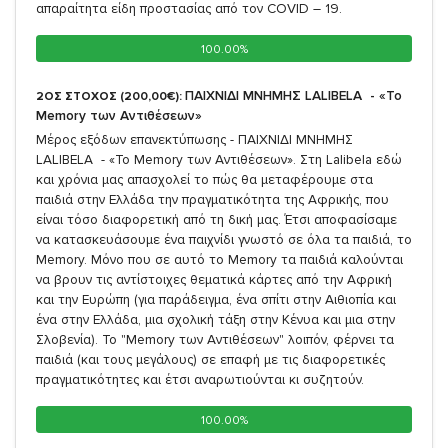
απαραίτητα είδη προστασίας από τον COVID – 19.
100.00%
100.00%
ΠΑΙΧΝΙΔΙ ΜΝΗΜΗΣ LALIBELA - «To
2ΟΣ ΣΤΟΧΟΣ (200,00€):
Memory των Aντιθέσεων»
Μέρος εξόδων επανεκτύπωσης - ΠΑΙΧΝΙΔΙ ΜΝΗΜΗΣ
LALIBELA - «To Memory των Aντιθέσεων». Στη Lalibela εδώ
και χρόνια μας απασχολεί το πώς θα μεταφέρουμε στα
παιδιά στην Ελλάδα την πραγματικότητα της Αφρικής, που
είναι τόσο διαφορετική από τη δική μας. Έτσι αποφασίσαμε
να κατασκευάσουμε ένα παιχνίδι γνωστό σε όλα τα παιδιά, το
Memory. Μόνο που σε αυτό το Memory τα παιδιά καλούνται
να βρουν τις αντίστοιχες θεματικά κάρτες από την Αφρική
και την Ευρώπη (για παράδειγμα, ένα σπίτι στην Αιθιοπία και
ένα στην Ελλάδα, μια σχολική τάξη στην Κένυα και μια στην
Σλοβενία). Το "Memory των Αντιθέσεων" λοιπόν, φέρνει τα
παιδιά (και τους μεγάλους) σε επαφή με τις διαφορετικές
πραγματικότητες και έτσι αναρωτιούνται κι συζητούν.
100.00%
100.00%