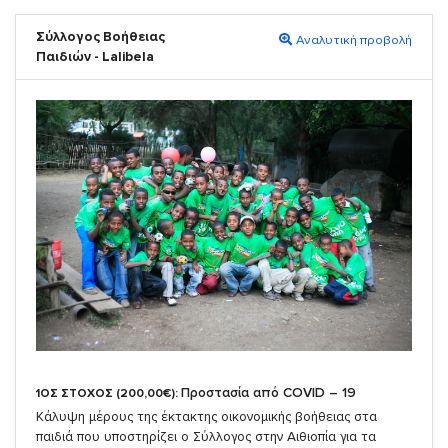
Σύλλογος Βοήθειας
Αναλυτική προβολή
Παιδιών - Lalibela
Προστασία από COVID – 19
1ΟΣ ΣΤΟΧΟΣ (200,00€):
Κάλυψη μέρους της έκτακτης οικονομικής βοήθειας στα
παιδιά που υποστηρίζει ο Σύλλογος στην Αιθιοπία για τα