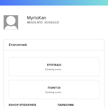
MyrtoKan
ΜΈΛΟΣ ΑΠΌ: 30/06/2021
Στατιστικά
ΕΠΊΠΕΔΟ
Coming soon...
ΠΌΝΤΟΙ
Coming soon...
ESHOP ΕΠΙΣΚΈΨΕΙΣ
ΠΑΡΑΣΗΜΑ