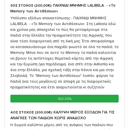
ΠΑΙΧΝΙΔΙ ΜΝΗΜΗΣ LALIBELA - «To
3ΟΣ ΣΤΟΧΟΣ (200,00€):
Memory των Aντιθέσεων»
Υπόλοιπο εξόδων επανεκτύπωσης - ΠΑΙΧΝΙΔΙ ΜΝΗΜΗΣ
LALIBELA - «To Memory των Aντιθέσεων». Στη Lalibela εδώ
και χρόνια μας απασχολεί το πώς θα μεταφέρουμε στα
παιδιά στην Ελλάδα την πραγματικότητα της Αφρικής, που
είναι τόσο διαφορετική από τη δική μας. Έτσι αποφασίσαμε
να κατασκευάσουμε ένα παιχνίδι γνωστό σε όλα τα παιδιά, το
Memory. Μόνο που σε αυτό το Memory τα παιδιά καλούνται
να βρουν τις αντίστοιχες θεματικά κάρτες από την Αφρική
και την Ευρώπη (για παράδειγμα, ένα σπίτι στην Αιθιοπία και
ένα στην Ελλάδα, μια σχολική τάξη στην Κένυα και μια στην
Σλοβενία). Το "Memory των Αντιθέσεων" λοιπόν, φέρνει τα
παιδιά (και τους μεγάλους) σε επαφή με τις διαφορετικές
πραγματικότητες και έτσι αναρωτιούνται κι συζητούν.
100.00%
100.00%
ΚΑΛΥΨΗ ΜΕΡΟΣ ΕΞΟΔΩΝ ΓΙΑ ΤΙΣ
4ΟΣ ΣΤΟΧΟΣ (200,00€):
ΑΝΑΓΚΕΣ ΤΩΝ ΠΑΙΔΙΩΝ ΧΩΡΙΣ ΑΝΑΔΟΧΟ
Η δωρεά καλύπτει μέρος από τις ανάγκες των παιδιών που