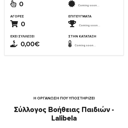
0
Coming soon...
ΑΓΟΡΈΣ
ΕΠΙΤΕΎΓΜΑΤΑ
0
Coming soon...
ΈΧΕΙ ΣΥΛΛΈΞΕΙ
ΣΤΗΝ ΚΑΤΆΤΑΞΗ
0,00€
Coming soon...
Η ΟΡΓΆΝΩΣΗ ΠΟΥ ΥΠΟΣΤΗΡΙΖΕΙ
Σύλλογος Βοήθειας Παιδιών -
Lalibela