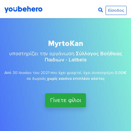
Είσοδος
MyrtoKan
υποστηρίζει την οργάνωση
Σύλλογος Βοήθειας
Παιδιών - Lalibela
Από 30 Ιουνίου του 2021 που έχει γραφτεί, έχει συνεισφέρει
0,00€
σε δωρεές
χωρίς κανένα επιπλέον κόστος
Γίνετε φίλοι