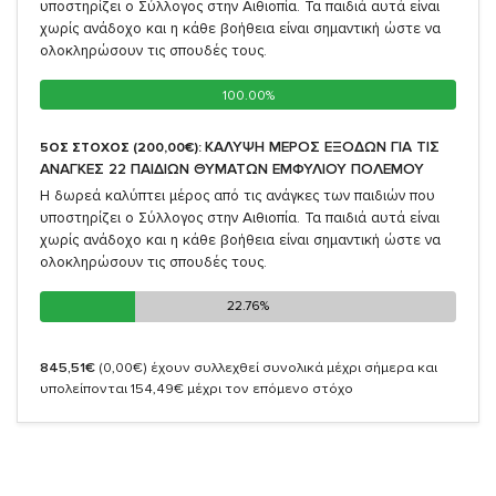
υποστηρίζει ο Σύλλογος στην Αιθιοπία. Τα παιδιά αυτά είναι
χωρίς ανάδοχο και η κάθε βοήθεια είναι σημαντική ώστε να
ολοκληρώσουν τις σπουδές τους.
100.00%
100.00%
ΚΑΛΥΨΗ ΜΕΡΟΣ ΕΞΟΔΩΝ ΓΙΑ ΤΙΣ
5ΟΣ ΣΤΟΧΟΣ (200,00€):
ΑΝΑΓΚΕΣ 22 ΠΑΙΔΙΩΝ ΘΥΜΑΤΩΝ ΕΜΦΥΛΙΟΥ ΠΟΛΕΜΟΥ
Η δωρεά καλύπτει μέρος από τις ανάγκες των παιδιών που
υποστηρίζει ο Σύλλογος στην Αιθιοπία. Τα παιδιά αυτά είναι
χωρίς ανάδοχο και η κάθε βοήθεια είναι σημαντική ώστε να
ολοκληρώσουν τις σπουδές τους.
22.76%
22.76%
845,51€
(0,00€)
έχουν συλλεχθεί συνολικά μέχρι σήμερα και
υπολείπονται 154,49€ μέχρι τον επόμενο στόχο