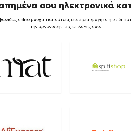
απημένα σου ηλεκτρονικά κ
ωνίζεις online ρούχα, παπούτσια, εισιτήρια, φαγητό ή οτιδήποτ
την οργάνωσης της επιλογής σου.