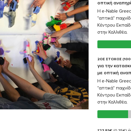
οπτική αναπηρ
Η e-Nable Greec
"απτικά" παιχνί
Κέντρου Εκπαίδ
στην Καλλιθέα.
2ΟΣ ΣΤΟΧΟΣ (100
για την κατασκ
με οπτική ανα
Η e-Nable Greec
"απτικά" παιχνί
Κέντρου Εκπαίδ
στην Καλλιθέα.
123,81€
(0,35€)
έχ