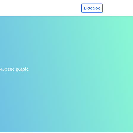
Είσοδος
δωρεές
χωρίς